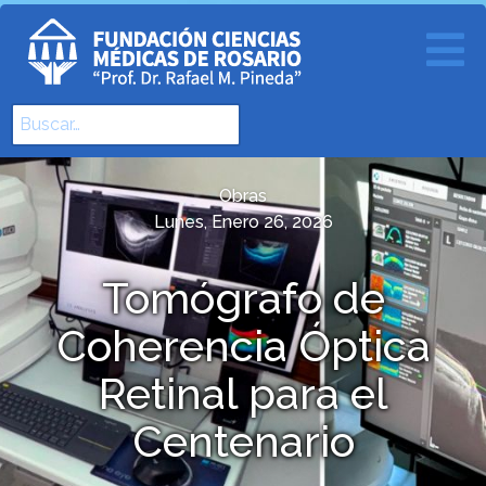
Buscar
Type 2 or more characters for results.
Obras
Lunes, Enero 26, 2026
Tomógrafo de
Coherencia Óptica
Retinal para el
Centenario