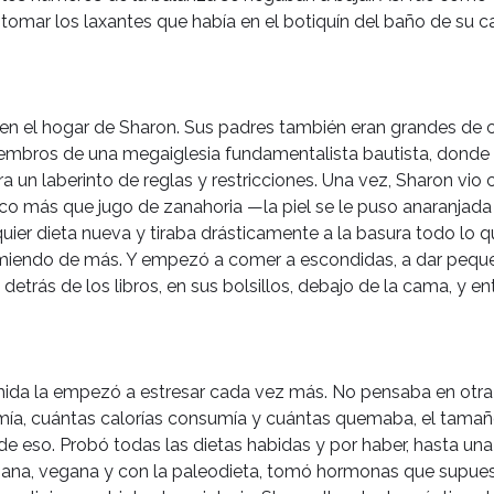
 tomar los laxantes que había en el botiquín del baño de su c
 en el hogar de Sharon. Sus padres también eran grandes de 
iembros de una megaiglesia fundamentalista bautista, donde 
a un laberinto de reglas y restricciones. Una vez, Sharon vio
co más que jugo de zanahoria —la piel se le puso anaranjada
uier dieta nueva y tiraba drásticamente a la basura todo lo q
comiendo de más. Y empezó a comer a escondidas, a dar pequ
trás de los libros, en sus bolsillos, debajo de la cama, y ent
comida la empezó a estresar cada vez más. No pensaba en otra
omía, cuántas calorías consumía y cuántas quemaba, el tamañ
e eso. Probó todas las dietas habidas y por haber, hasta un
ariana, vegana y con la paleodieta, tomó hormonas que supu