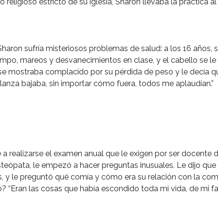
 religioso estricto de su iglesia, Sharon llevaba la práctica a
aron sufría misteriosos problemas de salud: a los 16 años, se
iempo, mareos y desvanecimientos en clase, y el cabello se le 
 se mostraba complacido por su pérdida de peso y le decía q
alanza bajaba, sin importar cómo fuera, todos me aplaudían.”
 a realizarse el examen anual que le exigen por ser docente 
steópata, le empezó a hacer preguntas inusuales. Le dijo que 
s, y le preguntó qué comía y cómo era su relación con la com
 “Eran las cosas que había escondido toda mi vida, de mi fa