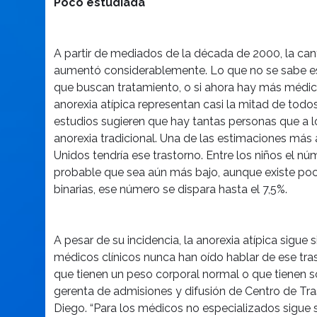
Poco estudiada
A partir de mediados de la década de 2000, la ca
aumentó considerablemente. Lo que no se sabe es s
que buscan tratamiento, o si ahora hay más médic
anorexia atípica representan casi la mitad de todos
estudios sugieren que hay tantas personas que a l
anorexia tradicional. Una de las estimaciones más
Unidos tendría ese trastorno. Entre los niños el n
probable que sea aún más bajo, aunque existe poca
binarias, ese número se dispara hasta el 7,5%.
A pesar de su incidencia, la anorexia atípica sig
médicos clínicos nunca han oído hablar de ese tras
que tienen un peso corporal normal o que tienen 
gerenta de admisiones y difusión de Centro de Tras
Diego. “Para los médicos no especializados sigue 