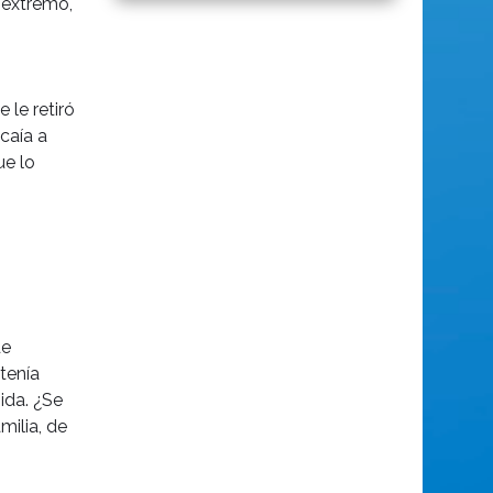
l extremo,
 le retiró
caía a
ue lo
de
tenía
ida. ¿Se
milia, de