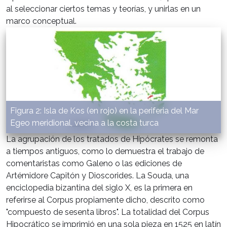
al seleccionar ciertos temas y teorías, y unirlas en un
marco conceptual.
Figura 2: Isla de Kos (en rojo) en la periferia del Mar
Egeo meridional, vecina a la costa turca
La agrupación de los tratados de Hipócrates se remonta
a tiempos antiguos, como lo demuestra el trabajo de
comentaristas como Galeno o las ediciones de
Artémidore Capitón y Dioscorides. La Souda, una
enciclopedia bizantina del siglo X, es la primera en
referirse al Corpus propiamente dicho, descrito como
"compuesto de sesenta libros". La totalidad del Corpus
Hipocrático se imprimió en una sola pieza en 1525 en latín