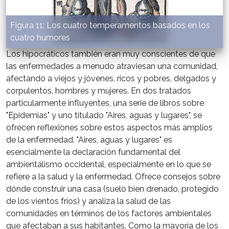
Figura 11: Los cuatro temperamentos basados en los
cuatro humores
Los hipocráticos también eran muy conscientes de que
las enfermedades a menudo atraviesan una comunidad,
afectando a viejos y jóvenes, ricos y pobres, delgados y
corpulentos, hombres y mujeres. En dos tratados
particularmente influyentes, una serie de libros sobre
"Epidemias" y uno titulado "Aires, aguas y lugares", se
ofrecen reflexiones sobre estos aspectos más amplios
de la enfermedad. "Aires, aguas y lugares" es
esencialmente la declaración fundamental del
ambientalismo occidental, especialmente en lo que se
refiere a la salud y la enfermedad. Ofrece consejos sobre
dónde construir una casa (suelo bien drenado, protegido
de los vientos fríos) y analiza la salud de las
comunidades en términos de los factores ambientales
que afectaban a sus habitantes. Como la mayoría de los