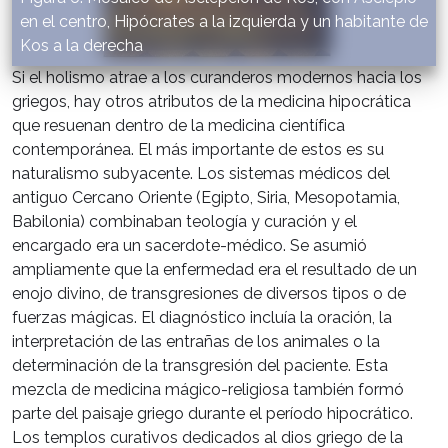
en el centro, Hipócrates a la izquierda y un habitante de
Kos a la derecha
Si el holismo atrae a los curanderos modernos hacia los
griegos, hay otros atributos de la medicina hipocrática
que resuenan dentro de la medicina científica
contemporánea. El más importante de estos es su
naturalismo subyacente. Los sistemas médicos del
antiguo Cercano Oriente (Egipto, Siria, Mesopotamia,
Babilonia) combinaban teología y curación y el
encargado era un sacerdote-médico. Se asumió
ampliamente que la enfermedad era el resultado de un
enojo divino, de transgresiones de diversos tipos o de
fuerzas mágicas. El diagnóstico incluía la oración, la
interpretación de las entrañas de los animales o la
determinación de la transgresión del paciente. Esta
mezcla de medicina mágico-religiosa también formó
parte del paisaje griego durante el período hipocrático.
Los templos curativos dedicados al dios griego de la