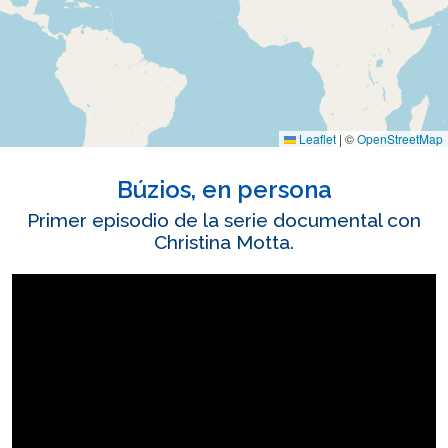
Leaflet
|
©
OpenStreetMap
Búzios, en persona
Primer episodio de la serie documental con
Christina Motta.