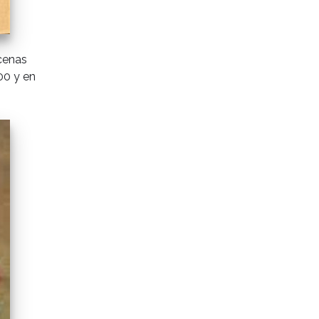
scenas
00 y en