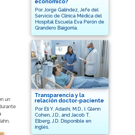
económico?
Por Jorge Galíndez, Jefe del
Servicio de Clínica Médica del
Hospital Escuela Eva Perón de
Grandero Baigorria.
Transparencia y la
en un
relación doctor-paciente
 durante
Por Eli Y. Adashi, M.D., I. Glenn
a
Cohen, J.D., and Jacob T.
Elberg, J.D. Disponible en
Hahn.
inglés.